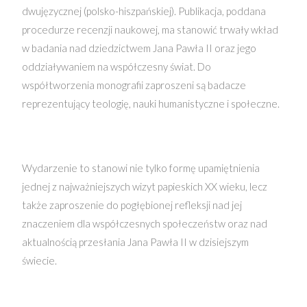
dwujęzycznej (polsko-hiszpańskiej). Publikacja, poddana
procedurze recenzji naukowej, ma stanowić trwały wkład
w badania nad dziedzictwem Jana Pawła II oraz jego
oddziaływaniem na współczesny świat. Do
współtworzenia monografii zaproszeni są badacze
reprezentujący teologię, nauki humanistyczne i społeczne.
Wydarzenie to stanowi nie tylko formę upamiętnienia
jednej z najważniejszych wizyt papieskich XX wieku, lecz
także zaproszenie do pogłębionej refleksji nad jej
znaczeniem dla współczesnych społeczeństw oraz nad
aktualnością przesłania Jana Pawła II w dzisiejszym
świecie.