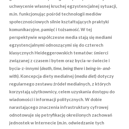
uchwycenie własnej kruchej egzystencjalnej sytuacji,
m.in. funkcjonując pośród technologii mediów
społecznościowych silnie kształtujących praktyki
komunikacyjne, pamięć i tożsamość. W tej
perspektywie współczesne media stają się mediami
egzystencjalnymi odnoszącymi się do czterech
klasycznych Heideggerowskich tematów: śmierci
związanej z czasem i bytem oraz bycia-w-świecie i
bycia-z-innymi (
death
,
time
,
being there
i
being-in- and-
with
). Koncepcja diety medialnej (
media diet
) dotyczy
regularnego zestawu źródeł medialnych, z których
korzystają użytkownicy, celem uzyskania dostępu do
wiadomości i informacji politycznych. W dobie
narastającego znaczenia infrastruktury cyfrowej
odnotowuje się petryfikację określonych zachowań
jednostek w Internecie (m.in. odwiedzanie tych