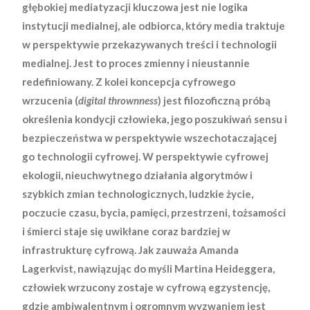
głębokiej mediatyzacji kluczowa jest nie logika
instytucji medialnej, ale odbiorca, który media traktuje
w perspektywie przekazywanych treści i technologii
medialnej. Jest to proces zmienny i nieustannie
redefiniowany. Z kolei koncepcja cyfrowego
wrzucenia (
digital thrownness
) jest filozoficzną próbą
określenia kondycji człowieka, jego poszukiwań sensu i
bezpieczeństwa w perspektywie wszechotaczającej
go technologii cyfrowej. W perspektywie cyfrowej
ekologii, nieuchwytnego działania algorytmów i
szybkich zmian technologicznych, ludzkie życie,
poczucie czasu, bycia, pamięci, przestrzeni, tożsamości
i śmierci staje się uwikłane coraz bardziej w
infrastrukturę cyfrową. Jak zauważa Amanda
Lagerkvist, nawiązując do myśli Martina Heideggera,
człowiek wrzucony zostaje w cyfrową egzystencję,
gdzie ambiwalentnym i ogromnym wyzwaniem jest