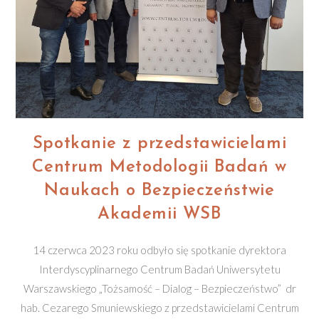
Spotkanie z przedstawicielami
Centrum Metodologii Badań w
Naukach o Bezpieczeństwie
Akademii WSB
14 czerwca 2023 roku odbyło się spotkanie dyrektora
Interdyscyplinarnego Centrum Badań Uniwersytetu
Warszawskiego „Tożsamość – Dialog – Bezpieczeństwo” dr
hab. Cezarego Smuniewskiego z przedstawicielami Centrum