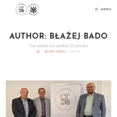
Skip
to
MENU
content
AUTHOR:
BŁAŻEJ BADO
This author has written 25 articles
>
BŁAŻEJ BADO
>
PAGE 4