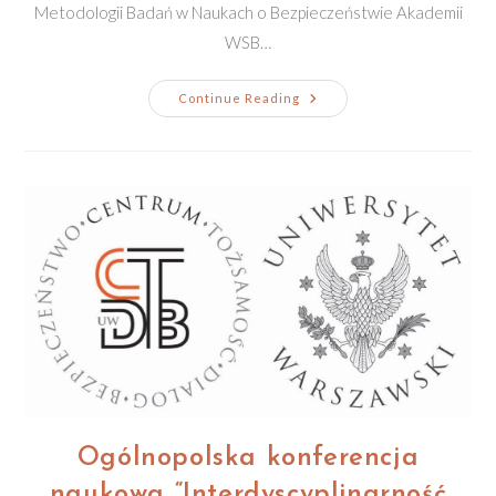
Metodologii Badań w Naukach o Bezpieczeństwie Akademii
WSB…
Spotkanie
Continue Reading
Z
Przedstawicielami
Centrum
Metodologii
Badań
W
Naukach
O
Bezpieczeństwie
Akademii
WSB
Ogólnopolska konferencja
naukowa “Interdyscyplinarność