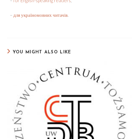
–
for English-speaking readers
,
–
для україномовних читачів
.
YOU MIGHT ALSO LIKE