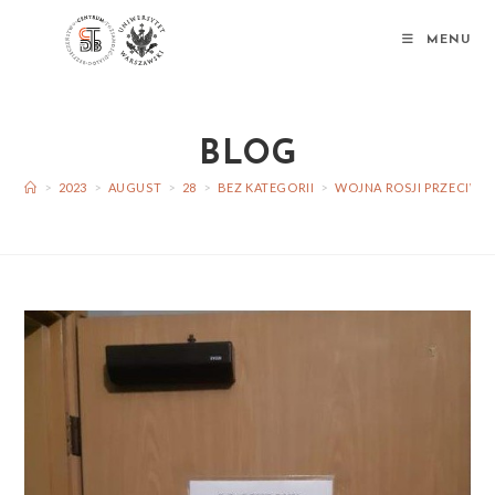
MENU
BLOG
>
2023
>
AUGUST
>
28
>
BEZ KATEGORII
>
WOJNA ROSJI PRZECIWK