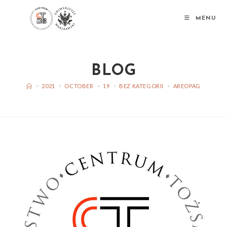
MENU
BLOG
>
2021
>
OCTOBER
>
19
>
BEZ KATEGORII
>
AREOPAG